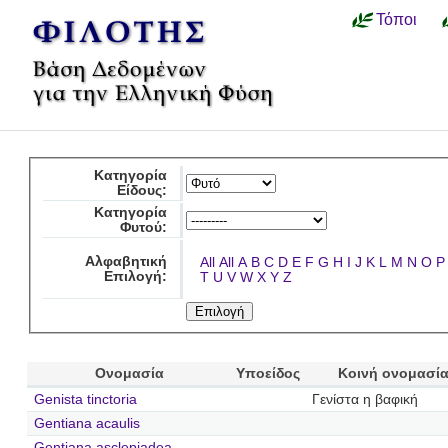
Τόποι
Κατηγορία
Είδους:
Κατηγορία
Φυτού:
Αλφαβητική
All
All
A
B
C
D
E
F
G
H
I
J
K
L
M
N
O
P
Επιλογή:
T
U
V
W
X
Y
Z
Ονομασία
Υποείδος
Κοινή ονομασί
Genista tinctoria
Γενίστα η βαφική
Gentiana acaulis
Gentiana asclepiadea