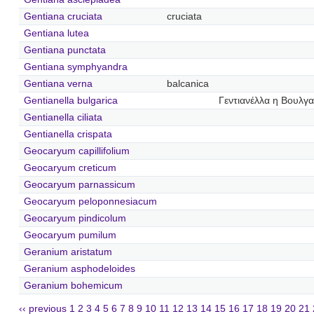
Gentiana cruciata
cruciata
Gentiana lutea
Gentiana punctata
Gentiana symphyandra
Gentiana verna
balcanica
Gentianella bulgarica
Γεντιανέλλα η Βουλγα
Gentianella ciliata
Gentianella crispata
Geocaryum capillifolium
Geocaryum creticum
Geocaryum parnassicum
Geocaryum peloponnesiacum
Geocaryum pindicolum
Geocaryum pumilum
Geranium aristatum
Geranium asphodeloides
Geranium bohemicum
‹‹ previous
1
2
3
4
5
6
7
8
9
10
11
12
13
14
15
16
17
18
19
20
21