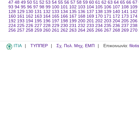
47
48
49
50
51
52
53
54
55
56
57
58
59
60
61
62
63
64
65
66
67
93
94
95
96
97
98
99
100
101
102
103
104
105
106
107
108
109
128
129
130
131
132
133
134
135
136
137
138
139
140
141
142
160
161
162
163
164
165
166
167
168
169
170
171
172
173
174
192
193
194
195
196
197
198
199
200
201
202
203
204
205
206
224
225
226
227
228
229
230
231
232
233
234
235
236
237
238
256
257
258
259
260
261
262
263
264
265
266
267
268
269
270
ITIA
ΤΥΠΠΕΡ
Σχ. Πολ. Μηχ. ΕΜΠ
Επικοινωνία:
filot