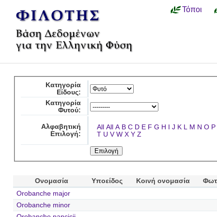
Τόποι
Κατηγορία
Είδους:
Κατηγορία
Φυτού:
Αλφαβητική
All
All
A
B
C
D
E
F
G
H
I
J
K
L
M
N
O
P
Επιλογή:
T
U
V
W
X
Y
Z
Ονομασία
Υποείδος
Κοινή ονομασία
Φωτ
Orobanche major
Orobanche minor
Orobanche pancicii