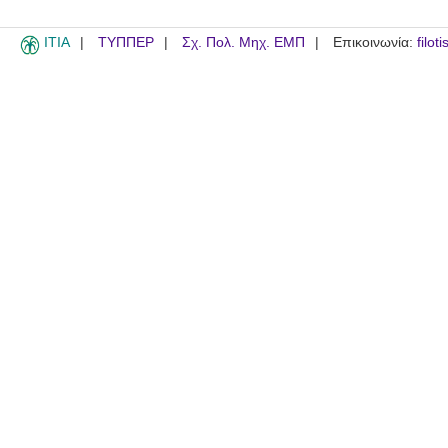
ITIA
ΤΥΠΠΕΡ
Σχ. Πολ. Μηχ. ΕΜΠ
Επικοινωνία:
filot