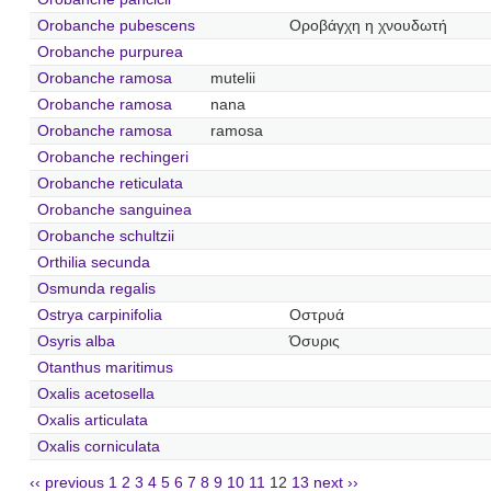
Orobanche pubescens
Οροβάγχη η χνουδωτή
Orobanche purpurea
Orobanche ramosa
mutelii
Orobanche ramosa
nana
Orobanche ramosa
ramosa
Orobanche rechingeri
Orobanche reticulata
Orobanche sanguinea
Orobanche schultzii
Orthilia secunda
Osmunda regalis
Ostrya carpinifolia
Οστρυά
Osyris alba
Όσυρις
Otanthus maritimus
Oxalis acetosella
Oxalis articulata
Oxalis corniculata
‹‹ previous
1
2
3
4
5
6
7
8
9
10
11
12
13
next ››