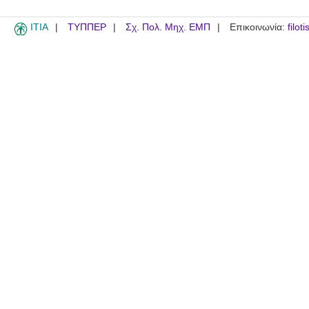
ITIA
ΤΥΠΠΕΡ
Σχ. Πολ. Μηχ. ΕΜΠ
Επικοινωνία:
filot