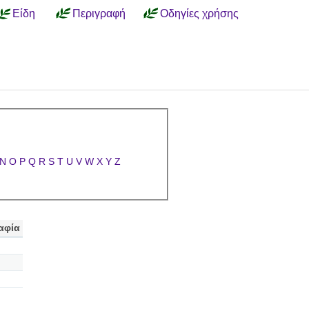
Είδη
Περιγραφή
Οδηγίες χρήσης
N
O
P
Q
R
S
T
U
V
W
X
Y
Z
αφία