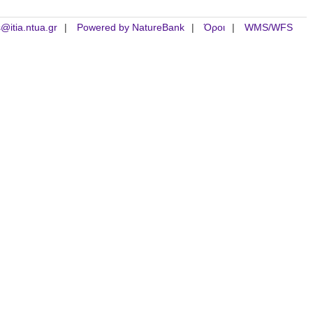
is@itia.ntua.gr
Powered by NatureBank
Όροι
WMS/WFS