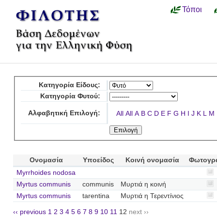
Τόποι
Κατηγορία Είδους:
Κατηγορία Φυτού:
Αλφαβητική Επιλογή:
All
All
A
B
C
D
E
F
G
H
I
J
K
L
M
Ονομασία
Υποείδος
Κοινή ονομασία
Φωτογρ
Myrrhoides nodosa
Myrtus communis
communis
Μυρτιά η κοινή
Myrtus communis
tarentina
Μυρτιά η Τερεντίνιος
‹‹ previous
1
2
3
4
5
6
7
8
9
10
11
12
next ››