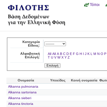
Τόποι
Κατηγορία
Είδους:
Αλφαβητική
All
All
A
B
C
D
E
F
G
H
I
J
K
L
M
N
O
P
Επιλογή:
T
U
V
W
X
Y
Z
Ονομασία
Υποείδος
Κοινή ονομασία
Φωτ
Alkanna pulmonaria
Alkanna sartoriana
Alkanna sieberi
Alkanna tinctoria