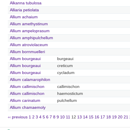
Alkanna tubulosa
Alliaria petiolata
Allium achaium
Allium amethystinum
Allium ampeloprasum
Allium amphipulchellum
Allium atroviolaceum
Allium bornmuelleri
Allium bourgeaui
burgeaui
Allium bourgeaui
creticum
Allium bourgeaui
cycladum
Allium calamarophilon
Allium callimischon
callimischon
Allium callimischon
haemostictum
Allium carinatum
pulchellum
Allium chamaemoly
‹‹ previous
1
2
3
4
5
6
7
8
9
10
11
12
13
14
15
16
17
18
19
20
21