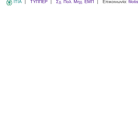
ITIA
ΤΥΠΠΕΡ
Σχ. Πολ. Μηχ. ΕΜΠ
Επικοινωνία:
filot