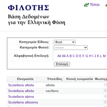
Τόποι
Κατηγορία Είδους:
Κατηγορία Φυτού:
Αλφαβητική Επιλογή:
All
All
A
B
C
D
E
F
G
H
I
J
K
L
M
Ονομασία
Υποείδος
Κοινή ονομασία
Φωτογ
Scutellaria albida
albida
Scutellaria albida
vacillans
Scutellaria alpina
Scutellaria altissima