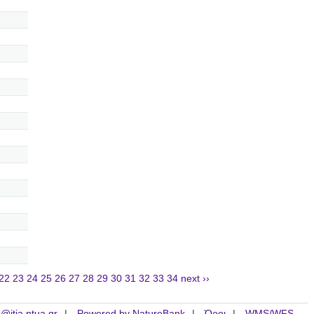
22
23
24
25
26
27
28
29
30
31
32
33
34
next ››
is@itia.ntua.gr
Powered by NatureBank
Όροι
WMS/WFS