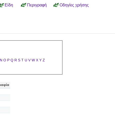
Είδη
Περιγραφή
Οδηγίες χρήσης
N
O
P
Q
R
S
T
U
V
W
X
Y
Z
ραφία