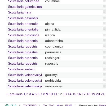
Scutellaria columnae
columnae
Scutellaria galericulata
Scutellaria hirta
Scutellaria naxensis
Scutellaria orientalis
alpina
Scutellaria orientalis
pinnatifida
Scutellaria rubicunda
ikarica
Scutellaria rupestris
adenotricha
Scutellaria rupestris
cephalonica
Scutellaria rupestris
parnassica
Scutellaria rupestris
rechingeri
Scutellaria rupestris
rupestris
Scutellaria sieberi
Scutellaria velenovskyi
goulimyi
Scutellaria velenovskyi
perhispida
Scutellaria velenovskyi
velenovskyi
‹‹ previous
1
2
3
4
5
6
7
8
9
10
11
12
13
14
15
16
17
18
19
20
21
ITIA
ΤΥΠΠΕΡ
Σχ. Πολ. Μηχ. ΕΜΠ
Επικοινωνία:
filot