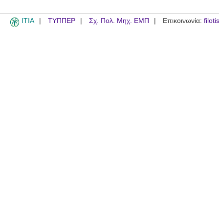
ITIA
ΤΥΠΠΕΡ
Σχ. Πολ. Μηχ. ΕΜΠ
Επικοινωνία:
filot