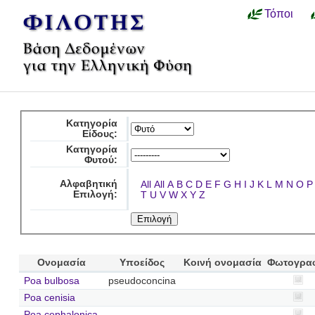
Τόποι
Κατηγορία
Είδους:
Κατηγορία
Φυτού:
Αλφαβητική
All
All
A
B
C
D
E
F
G
H
I
J
K
L
M
N
O
P
Επιλογή:
T
U
V
W
X
Y
Z
Ονομασία
Υποείδος
Κοινή ονομασία
Φωτογρα
Poa bulbosa
pseudoconcina
Poa cenisia
Poa cephalonica