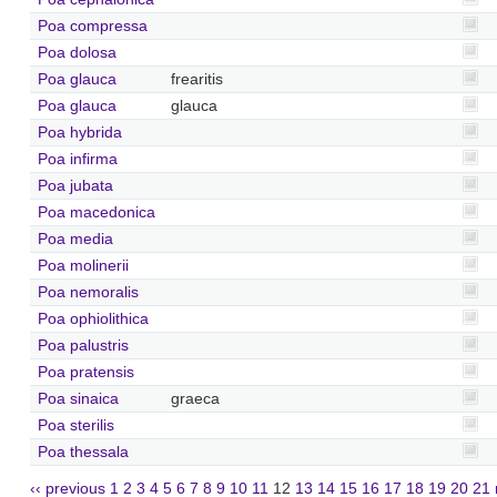
Poa compressa
Poa dolosa
Poa glauca
frearitis
Poa glauca
glauca
Poa hybrida
Poa infirma
Poa jubata
Poa macedonica
Poa media
Poa molinerii
Poa nemoralis
Poa ophiolithica
Poa palustris
Poa pratensis
Poa sinaica
graeca
Poa sterilis
Poa thessala
‹‹ previous
1
2
3
4
5
6
7
8
9
10
11
12
13
14
15
16
17
18
19
20
21