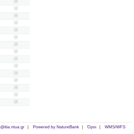
is@itia.ntua.gr
Powered by NatureBank
Όροι
WMS/WFS