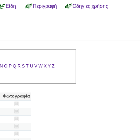
Είδη
Περιγραφή
Οδηγίες χρήσης
N
O
P
Q
R
S
T
U
V
W
X
Y
Z
Φωτογραφία