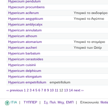
Hypecoum pendulum
Hypecoum procumbens
Hypericum aciferum
Υπερικό το ακιδοφόρο
Hypericum aegypticum
Υπερικό το Αιγύπτιο
Hypericum amblycalyx
Hypericum annulatum
Hypericum athoum
Hypericum atomarium
Υπερικό το ατομάριο
Hypericum aucheri
Υπερικό των Ωσέρ
Hypericum barbatum
Hypericum cerastoides
Hypericum cuisinii
Hypericum delphicum
Hypericum elongatum
Hypericum empetrifolium
empetrifolium
‹‹ previous
1
2
3
4
5
6
7
8
9
10
11
12
13
14
next ››
ITIA
ΤΥΠΠΕΡ
Σχ. Πολ. Μηχ. ΕΜΠ
Επικοινωνία:
filot