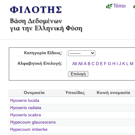
Τόποι
Κατηγορία Είδους:
Αλφαβητική Επιλογή:
All
All
A
B
C
D
E
F
G
H
I
J
K
L
M
Ονομασία
Υποείδος
Κοινή ονομασία
Hyoseris lucida
Hyoseris radiata
Hyoseris scabra
Hypecoum glaucescens
Hypecoum imberbe