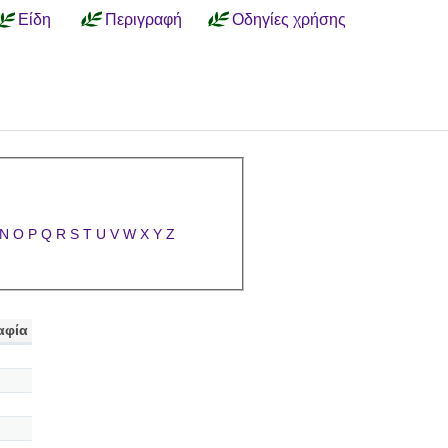
Είδη
Περιγραφή
Οδηγίες χρήσης
N
O
P
Q
R
S
T
U
V
W
X
Y
Z
αφία