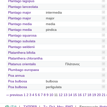
Plantago lagopus
Plantago lanceolata
Plantago major
intermedia
Plantago major
major
Plantago media
media
Plantago media
pindica
Plantago squarosa
Plantago subulata
Plantago weldenii
Platanthera bifolia
Platanthera chlorantha
Platanus orientalis
Πλάτανος
Plumbago europaea
Poa annua
Poa bulbosa
bulbosa
Poa bulbosa
perligulata
‹‹ previous
1
2
3
4
5
6
7
8
9
10
11
12
13
14
15
16
17
18
19
20
21
ITIA
ΤΥΠΠΕΡ
Σχ. Πολ. Μηχ. ΕΜΠ
Επικοινωνία:
filot