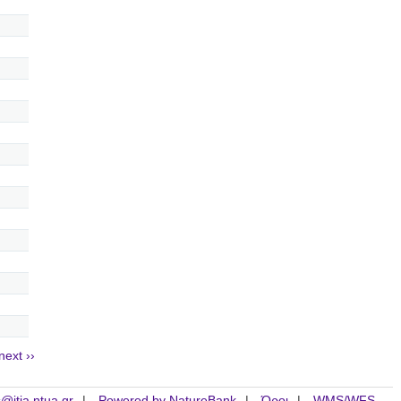
next ››
is@itia.ntua.gr
Powered by NatureBank
Όροι
WMS/WFS