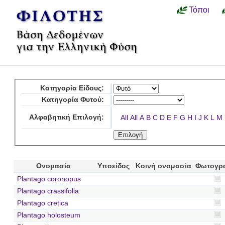
Τόποι
Κατηγορία Είδους:
Κατηγορία Φυτού:
Αλφαβητική Επιλογή:
All
All
A
B
C
D
E
F
G
H
I
J
K
L
M
Ονομασία
Υποείδος
Κοινή ονομασία
Φωτογρ
Plantago coronopus
Plantago crassifolia
Plantago cretica
Plantago holosteum