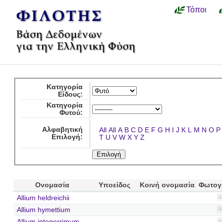
Τόποι
Κατηγορία
Είδους:
Κατηγορία
Φυτού:
Αλφαβητική
All
All
A
B
C
D
E
F
G
H
I
J
K
L
M
N
O
P
Επιλογή:
T
U
V
W
X
Y
Z
Ονομασία
Υποείδος
Κοινή ονομασία
Φωτογ
Allium heldreichii
Allium hymettium
Allium integerrimum