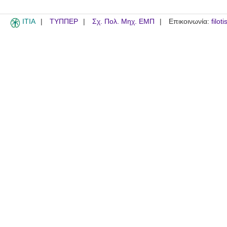
ITIA
ΤΥΠΠΕΡ
Σχ. Πολ. Μηχ. ΕΜΠ
Επικοινωνία:
filot