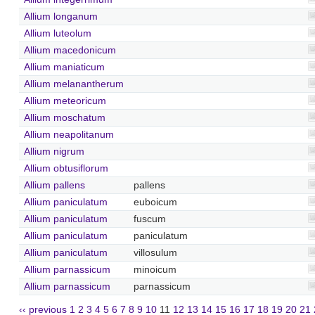
Allium longanum
Allium luteolum
Allium macedonicum
Allium maniaticum
Allium melanantherum
Allium meteoricum
Allium moschatum
Allium neapolitanum
Allium nigrum
Allium obtusiflorum
Allium pallens
pallens
Allium paniculatum
euboicum
Allium paniculatum
fuscum
Allium paniculatum
paniculatum
Allium paniculatum
villosulum
Allium parnassicum
minoicum
Allium parnassicum
parnassicum
‹‹ previous
1
2
3
4
5
6
7
8
9
10
11
12
13
14
15
16
17
18
19
20
21