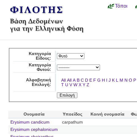
Τόποι
Κατηγορία
Είδους:
Κατηγορία
Φυτού:
Αλφαβητική
All
All
A
B
C
D
E
F
G
H
I
J
K
L
M
N
O
P
Επιλογή:
T
U
V
W
X
Y
Z
Ονομασία
Υποείδος
Κοινή ονομασία
Φω
Erysimum candicum
carpathum
Erysimum cephalonicum
Erysimum cheiranthus