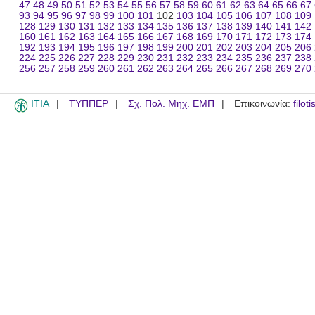
47
48
49
50
51
52
53
54
55
56
57
58
59
60
61
62
63
64
65
66
67
93
94
95
96
97
98
99
100
101
102
103
104
105
106
107
108
109
128
129
130
131
132
133
134
135
136
137
138
139
140
141
142
160
161
162
163
164
165
166
167
168
169
170
171
172
173
174
192
193
194
195
196
197
198
199
200
201
202
203
204
205
206
224
225
226
227
228
229
230
231
232
233
234
235
236
237
238
256
257
258
259
260
261
262
263
264
265
266
267
268
269
270
ITIA
ΤΥΠΠΕΡ
Σχ. Πολ. Μηχ. ΕΜΠ
Επικοινωνία:
filot