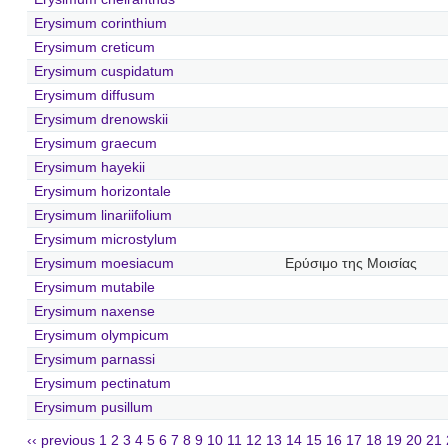
Erysimum corinthium
Erysimum creticum
Erysimum cuspidatum
Erysimum diffusum
Erysimum drenowskii
Erysimum graecum
Erysimum hayekii
Erysimum horizontale
Erysimum linariifolium
Erysimum microstylum
Erysimum moesiacum
Ερύσιμο της Μοισίας
Erysimum mutabile
Erysimum naxense
Erysimum olympicum
Erysimum parnassi
Erysimum pectinatum
Erysimum pusillum
‹‹ previous
1
2
3
4
5
6
7
8
9
10
11
12
13
14
15
16
17
18
19
20
21