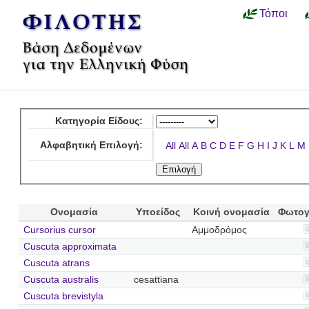
Τόποι
Κατηγορία Είδους:
Αλφαβητική Επιλογή:
All
All
A
B
C
D
E
F
G
H
I
J
K
L
M
Ονομασία
Υποείδος
Κοινή ονομασία
Φωτογ
Cursorius cursor
Αμμοδρόμος
Cuscuta approximata
Cuscuta atrans
Cuscuta australis
cesattiana
Cuscuta brevistyla