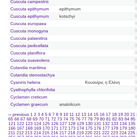
Cuscuta campestris
Cuscuta epithymum
epithymum
Cuscuta epithymum
kotschyi
Cuscuta europaea
Cuscuta monogyna
Cuscuta palaestina
Cuscuta pedicellata
Cuscuta planiflora
Cuscuta suaveolens
Cutandia maritima
Cutandia stenostachya
Cyaniris helena
Κουανίρις η Ελένη
Cyathophylla chlorifolia
Cyclamen creticum
Cyclamen graecum
anatolicum
‹‹ previous
1
2
3
4
5
6
7
8
9
10
11
12
13
14
15
16
17
18
19
20
21
65
66
67
68
69
70
71
72
73
74
75
76
77
78
79
80
81
82
83
84
85
121
122
123
124
125
126
127
128
129
130
131
132
133
134
135
166
167
168
169
170
171
172
173
174
175
176
177
178
179
180
211
212
213
214
215
216
217
218
219
220
221
222
223
224
225