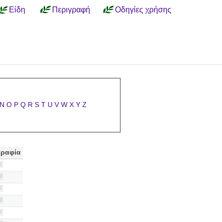
Είδη
Περιγραφή
Οδηγίες χρήσης
N
O
P
Q
R
S
T
U
V
W
X
Y
Z
ραφία