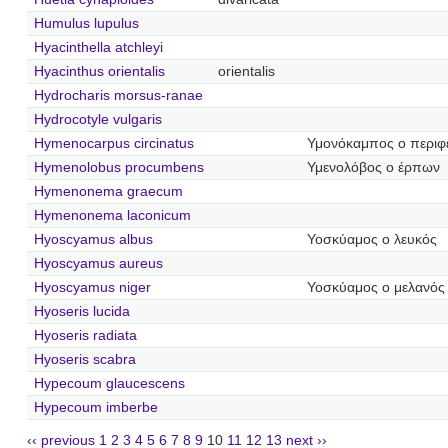
Humulus lupulus
Hyacinthella atchleyi
Hyacinthus orientalis
orientalis
Hydrocharis morsus-ranae
Hydrocotyle vulgaris
Hymenocarpus circinatus
Υμονόκαμπος ο περιφ
Hymenolobus procumbens
Υμενολόβος ο έρπων
Hymenonema graecum
Hymenonema laconicum
Hyoscyamus albus
Υοσκύαμος ο λευκός
Hyoscyamus aureus
Hyoscyamus niger
Υοσκύαμος ο μελανός
Hyoseris lucida
Hyoseris radiata
Hyoseris scabra
Hypecoum glaucescens
Hypecoum imberbe
‹‹ previous
1
2
3
4
5
6
7
8
9
10
11
12
13
next ››