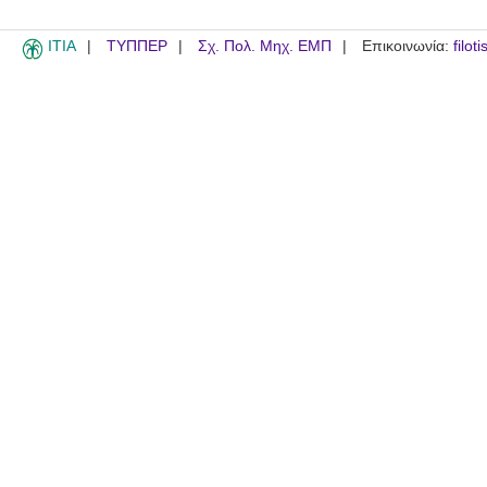
ITIA
ΤΥΠΠΕΡ
Σχ. Πολ. Μηχ. ΕΜΠ
Επικοινωνία:
filot