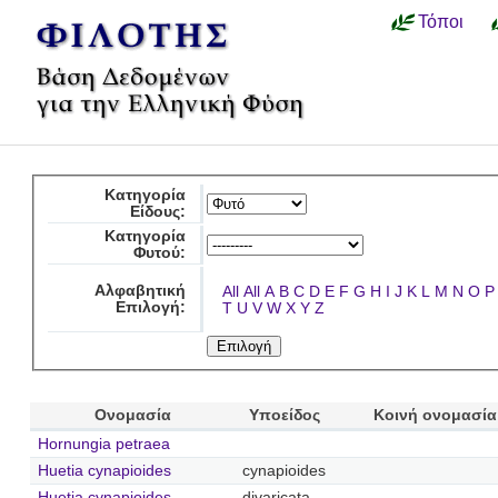
Τόποι
Κατηγορία
Είδους:
Κατηγορία
Φυτού:
Αλφαβητική
All
All
A
B
C
D
E
F
G
H
I
J
K
L
M
N
O
P
Επιλογή:
T
U
V
W
X
Y
Z
Ονομασία
Υποείδος
Κοινή ονομασία
Hornungia petraea
Huetia cynapioides
cynapioides
Huetia cynapioides
divaricata