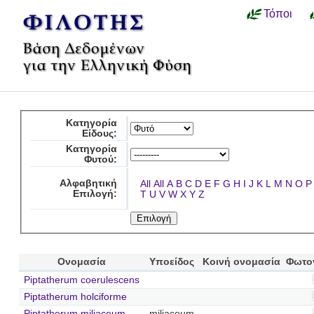
Τόποι
Κατηγορία
Είδους:
Κατηγορία
Φυτού:
Αλφαβητική
All
All
A
B
C
D
E
F
G
H
I
J
K
L
M
N
O
P
Επιλογή:
T
U
V
W
X
Y
Z
Ονομασία
Υποείδος
Κοινή ονομασία
Φωτο
Piptatherum coerulescens
Piptatherum holciforme
Piptatherum miliaceum
miliaceum