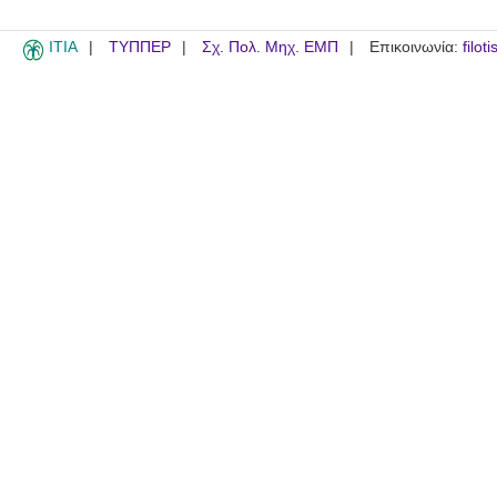
ITIA
ΤΥΠΠΕΡ
Σχ. Πολ. Μηχ. ΕΜΠ
Επικοινωνία:
filot