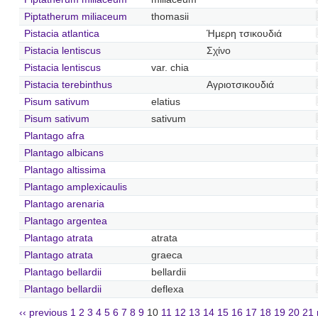
Piptatherum miliaceum
thomasii
Pistacia atlantica
Ήμερη τσικουδιά
Pistacia lentiscus
Σχίνο
Pistacia lentiscus
var. chia
Pistacia terebinthus
Αγριοτσικουδιά
Pisum sativum
elatius
Pisum sativum
sativum
Plantago afra
Plantago albicans
Plantago altissima
Plantago amplexicaulis
Plantago arenaria
Plantago argentea
Plantago atrata
atrata
Plantago atrata
graeca
Plantago bellardii
bellardii
Plantago bellardii
deflexa
‹‹ previous
1
2
3
4
5
6
7
8
9
10
11
12
13
14
15
16
17
18
19
20
21