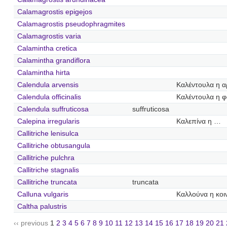
Calamagrostis epigejos
Calamagrostis pseudophragmites
Calamagrostis varia
Calamintha cretica
Calamintha grandiflora
Calamintha hirta
Calendula arvensis
Καλέντουλα η α
Calendula officinalis
Καλέντουλα η φ
Calendula suffruticosa
suffruticosa
Calepina irregularis
Καλεπίνα η …
Callitriche lenisulca
Callitriche obtusangula
Callitriche pulchra
Callitriche stagnalis
Callitriche truncata
truncata
Calluna vulgaris
Καλλούνα η κοι
Caltha palustris
‹‹ previous
1
2
3
4
5
6
7
8
9
10
11
12
13
14
15
16
17
18
19
20
21