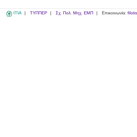
ITIA
ΤΥΠΠΕΡ
Σχ. Πολ. Μηχ. ΕΜΠ
Επικοινωνία:
filot