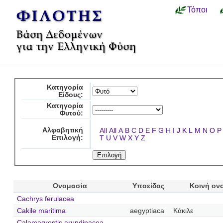
Τόποι
Κατηγορία
Είδους:
Κατηγορία
Φυτού:
Αλφαβητική
All
All
A
B
C
D
E
F
G
H
I
J
K
L
M
N
O
P
Επιλογή:
T
U
V
W
X
Y
Z
Ονομασία
Υποείδος
Κοινή ον
Cachrys ferulacea
Cakile maritima
aegyptiaca
Κάκιλε
Calamagrostis arundinacea