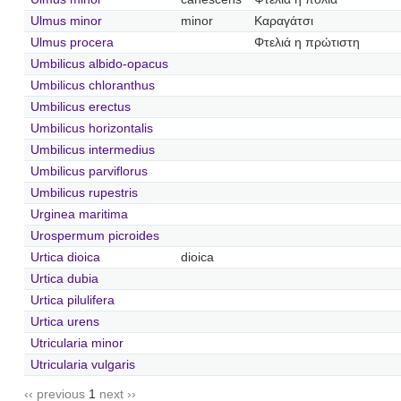
Ulmus minor
minor
Καραγάτσι
Ulmus procera
Φτελιά η πρώτιστη
Umbilicus albido-opacus
Umbilicus chloranthus
Umbilicus erectus
Umbilicus horizontalis
Umbilicus intermedius
Umbilicus parviflorus
Umbilicus rupestris
Urginea maritima
Urospermum picroides
Urtica dioica
dioica
Urtica dubia
Urtica pilulifera
Urtica urens
Utricularia minor
Utricularia vulgaris
‹‹ previous
1
next ››