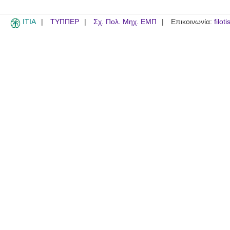
ITIA
ΤΥΠΠΕΡ
Σχ. Πολ. Μηχ. ΕΜΠ
Επικοινωνία:
filot