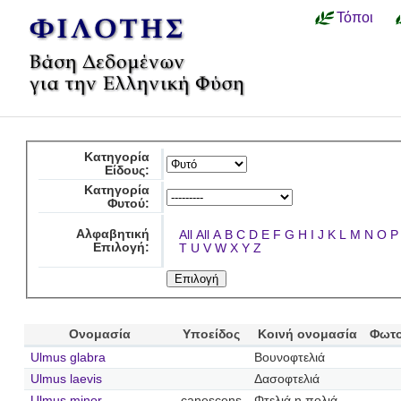
Τόποι
Κατηγορία
Είδους:
Κατηγορία
Φυτού:
Αλφαβητική
All
All
A
B
C
D
E
F
G
H
I
J
K
L
M
N
O
P
Επιλογή:
T
U
V
W
X
Y
Z
Ονομασία
Υποείδος
Κοινή ονομασία
Φωτο
Ulmus glabra
Βουνοφτελιά
Ulmus laevis
Δασοφτελιά
Ulmus minor
canescens
Φτελιά η πολιά