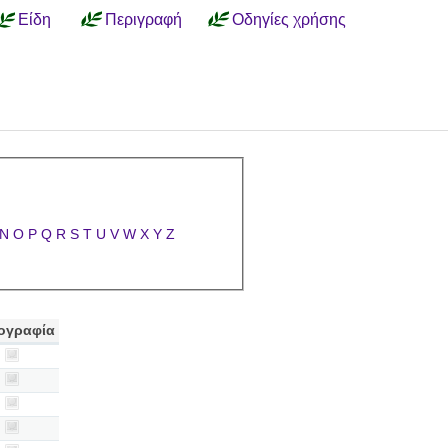
Είδη
Περιγραφή
Οδηγίες χρήσης
N
O
P
Q
R
S
T
U
V
W
X
Y
Z
ογραφία