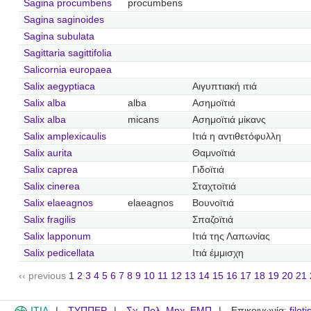
Sagina procumbens
procumbens
Sagina saginoides
Sagina subulata
Sagittaria sagittifolia
Salicornia europaea
Salix aegyptiaca
Αιγυπτιακή ιτιά
Salix alba
alba
Ασημοϊτιά
Salix alba
micans
Ασημοϊτιά μίκανς
Salix amplexicaulis
Ιτιά η αντιθετόφυλλη
Salix aurita
Θαμνοϊτιά
Salix caprea
Γιδοϊτιά
Salix cinerea
Σταχτοϊτιά
Salix elaeagnos
elaeagnos
Βουνοϊτιά
Salix fragilis
Σπαζοϊτιά
Salix lapponum
Ιτιά της Λαπωνίας
Salix pedicellata
Ιτιά έμμισχη
‹‹ previous
1
2
3
4
5
6
7
8
9
10
11
12
13
14
15
16
17
18
19
20
21
ITIA
ΤΥΠΠΕΡ
Σχ. Πολ. Μηχ. ΕΜΠ
Επικοινωνία:
filot