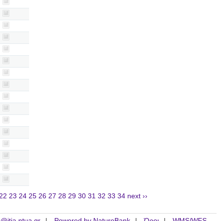
22
23
24
25
26
27
28
29
30
31
32
33
34
next ››
is@itia.ntua.gr
Powered by NatureBank
Όροι
WMS/WFS