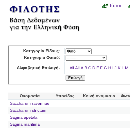
Τόποι
Κατηγορία Είδους:
Κατηγορία Φυτού:
Αλφαβητική Επιλογή:
All
All
A
B
C
D
E
F
G
H
I
J
K
L
M
Ονομασία
Υποείδος
Κοινή ονομασία
Φωτ
Saccharum ravennae
Saccharum strictum
Sagina apetala
Sagina maritima