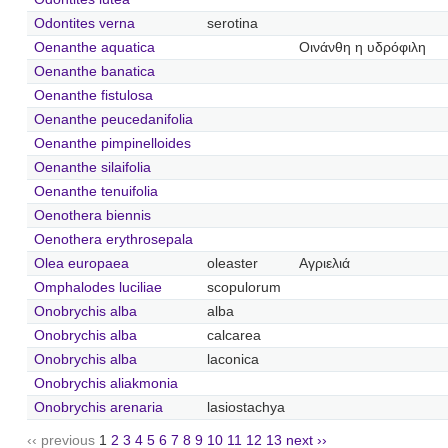
Odontites verna
serotina
Oenanthe aquatica
Οινάνθη η υδρόφιλη
Oenanthe banatica
Oenanthe fistulosa
Oenanthe peucedanifolia
Oenanthe pimpinelloides
Oenanthe silaifolia
Oenanthe tenuifolia
Oenothera biennis
Oenothera erythrosepala
Olea europaea
oleaster
Αγριελιά
Omphalodes luciliae
scopulorum
Onobrychis alba
alba
Onobrychis alba
calcarea
Onobrychis alba
laconica
Onobrychis aliakmonia
Onobrychis arenaria
lasiostachya
‹‹ previous
1
2
3
4
5
6
7
8
9
10
11
12
13
next ››