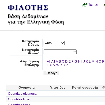
Τόποι
Κατηγορία
Είδους:
Κατηγορία
Φυτού:
Αλφαβητική
All
All
A
B
C
D
E
F
G
H
I
J
K
L
M
N
O
P
Επιλογή:
T
U
V
W
X
Y
Z
Ονομασία
Υποείδος
Κοινή ονομασία
Φ
Odontites glutinosa
Odontites linkii
Odontites lutea