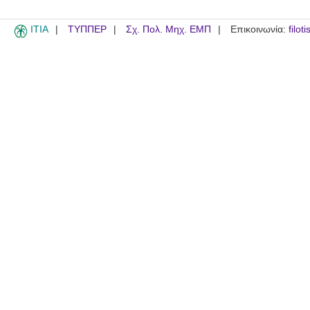
ITIA
ΤΥΠΠΕΡ
Σχ. Πολ. Μηχ. ΕΜΠ
Επικοινωνία:
filot