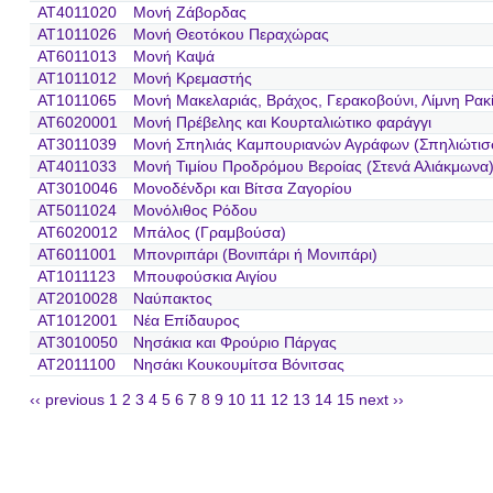
AT4011020
Μονή Ζάβορδας
AT1011026
Μονή Θεοτόκου Περαχώρας
AT6011013
Μονή Καψά
AT1011012
Μονή Κρεμαστής
AT1011065
Μονή Μακελαριάς, Βράχος, Γερακοβούνι, Λίμνη Ρακ
AT6020001
Μονή Πρέβελης και Κουρταλιώτικο φαράγγι
AT3011039
Μονή Σπηλιάς Καμπουριανών Αγράφων (Σπηλιώτισ
AT4011033
Μονή Τιμίου Προδρόμου Βεροίας (Στενά Αλιάκμωνα
AT3010046
Μονοδένδρι και Βίτσα Ζαγορίου
AT5011024
Μονόλιθος Ρόδου
AT6020012
Μπάλος (Γραμβούσα)
AT6011001
Μπονριπάρι (Βονιπάρι ή Μονιπάρι)
AT1011123
Μπουφούσκια Αιγίου
AT2010028
Ναύπακτος
AT1012001
Νέα Επίδαυρος
AT3010050
Νησάκια και Φρούριο Πάργας
AT2011100
Νησάκι Κουκουμίτσα Βόνιτσας
‹‹ previous
1
2
3
4
5
6
7
8
9
10
11
12
13
14
15
next ››