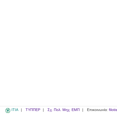
ITIA
ΤΥΠΠΕΡ
Σχ. Πολ. Μηχ. ΕΜΠ
Επικοινωνία:
filot