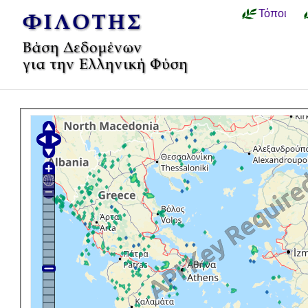
Τόποι