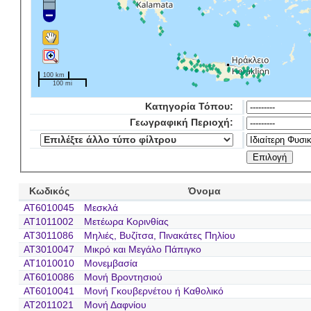
100 km
100 mi
Κατηγορία Τόπου:
Γεωγραφική Περιοχή:
Κωδικός
Όνομα
AT6010045
Μεσκλά
AT1011002
Μετέωρα Κορινθίας
AT3011086
Μηλιές, Βυζίτσα, Πινακάτες Πηλίου
AT3010047
Μικρό και Μεγάλο Πάπιγκο
AT1010010
Μονεμβασία
AT6010086
Μονή Βροντησιού
AT6010041
Μονή Γκουβερνέτου ή Καθολικό
AT2011021
Μονή Δαφνίου