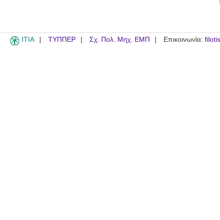
ITIA
ΤΥΠΠΕΡ
Σχ. Πολ. Μηχ. ΕΜΠ
Επικοινωνία:
filot