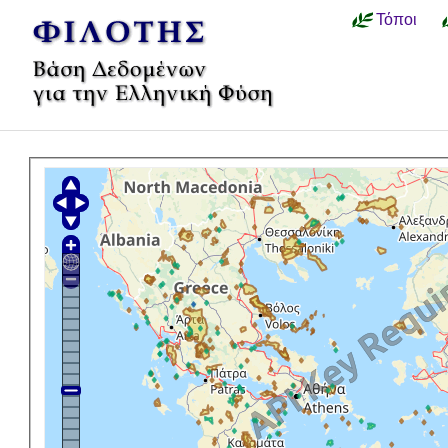
Τόποι