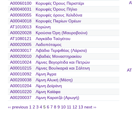
A
A00060100
Κορυφές Όρους Περιστέρι
A00040031
Κορυφές Όρους Πήλιο
A00060055
Κορυφές όρους Χελιδόνα
A00040018
Κορυφές Πιερίων Ορέων
AT1010013
Κορώνη
A00020028
Κρούσια Όρη (Μαυροβούνι)
AT1080121
Λαγκάδα Ταϋγέτου
A00020005
Λαδοπόταμος
A00030017
Λιβάδια Τερψιθέας (Λάρισα)
A00020010
Λιβαδιές Μοναστηρακίου
A00010024
Λίμνες Βεγορίτιδα και Πετρών
A00010215
Λίμνες Βουλκαριά και Σάλτινη
AT
A00010092
Λίμνη Άγρα
A00200038
Λίμνη Αλυκή (Μέση)
A00010204
Λίμνη Δοϊράνη
A00010220
Λίμνη Καϊάφα
A00200037
Λίμνη Καρατζά (Αρωγή)
‹‹ previous
1
2
3
4
5
6
7
8
9
10
11
12
13
next ››