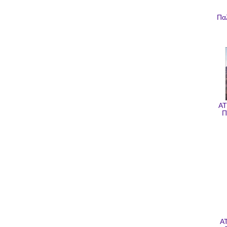
Πα
AT
Π
A