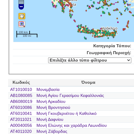
100 km
100 mi
Κατηγορία Τόπου:
Γεωγραφική Περιοχή:
Κωδικός
Όνομα
AT1010010
Μονεμβασία
AB1080085
Μονή Αγίου Γερασίμου Κεφαλλονιάς
AB6080019
Μονή Αρκαδίου
AT6010086
Μονή Βροντησιού
AT6010041
Μονή Γκουβερνέτου ή Καθολικό
AT2011021
Μονή Δαφνίου
A00040056
Μονή Ελώνης και χαράδρα Λεωνιδίου
AT4011020
Μονή Ζάβορδας