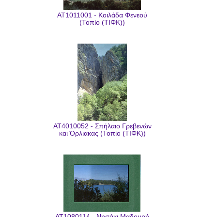
AT1011001 - Κοιλάδα Φενεού
(Τοπίο (ΤΙΦΚ))
AT4010052 - Σπήλαιο Γρεβενών
και Όρλιακας (Τοπίο (ΤΙΦΚ))
AT1080114 - Νησάκι Μαδουρή