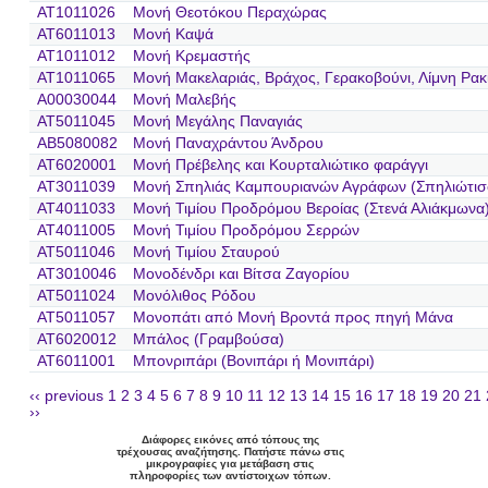
AT1011026
Μονή Θεοτόκου Περαχώρας
AT6011013
Μονή Καψά
AT1011012
Μονή Κρεμαστής
AT1011065
Μονή Μακελαριάς, Βράχος, Γερακοβούνι, Λίμνη Ρακ
A00030044
Μονή Μαλεβής
AT5011045
Μονή Μεγάλης Παναγιάς
AB5080082
Μονή Παναχράντου Άνδρου
AT6020001
Μονή Πρέβελης και Κουρταλιώτικο φαράγγι
AT3011039
Μονή Σπηλιάς Καμπουριανών Αγράφων (Σπηλιώτισ
AT4011033
Μονή Τιμίου Προδρόμου Βεροίας (Στενά Αλιάκμωνα
AT4011005
Μονή Τιμίου Προδρόμου Σερρών
AT5011046
Μονή Τιμίου Σταυρού
AT3010046
Μονοδένδρι και Βίτσα Ζαγορίου
AT5011024
Μονόλιθος Ρόδου
AT5011057
Μονοπάτι από Μονή Βροντά προς πηγή Μάνα
AT6020012
Μπάλος (Γραμβούσα)
AT6011001
Μπονριπάρι (Βονιπάρι ή Μονιπάρι)
‹‹ previous
1
2
3
4
5
6
7
8
9
10
11
12
13
14
15
16
17
18
19
20
21
››
Διάφορες εικόνες από τόπους της
τρέχουσας αναζήτησης. Πατήστε πάνω στις
μικρογραφίες για μετάβαση στις
πληροφορίες των αντίστοιχων τόπων.