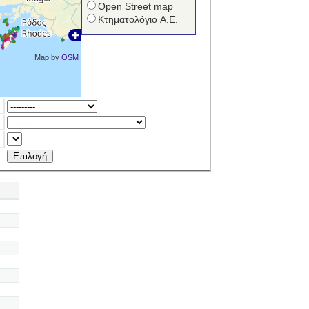
Open Street map
Κτηματολόγιο Α.Ε.
Map by
OSM