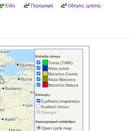
Είδη
Περιγραφή
Οδηγίες χρήσης
Επίπεδα τόπων:
Τοπία (ΤΙΦΚ)
Άλλα τοπία
Βιότοποι Corine
Άλλοι Βιότοποι
Βιότοποι Natura
Επιλογές:
Σχεδίαση επιφανειών
Κωδικοί τόπων
Οικισμοί
Χαρτογραφικό υπόβαθρο:
Open cycle map