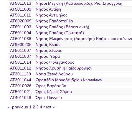
AT5011013
Νήσοι Μεγίστη (Καστελλόριζο), Ρω, Στρογγύλη
AT5011005
Νήσος Ανάφη
AT5011011
Νήσος Αντίμηλος
AT6020009
Νήσος Γαυδοπούλα
AT6011003
Νήσος Γαύδος (Βόρεια ακτή)
AT6011004
Νήσος Γαύδος (Τρυπητή)
AT6011066
Νήσος Ελαφόνησος (Λαφονήσι) Κρήτης και απέναντ
AT9900205
Νήσος Κέρος
AT5011007
Νήσος Σίκινος
AT5011087
Νήσος Ύδρα
AT5011014
Νήσος Φολέγανδρος
AT6011012
Νήσος Χρυσή ή Γαϊδουρονήσι
AT3011130
Νότια Στενά Λούρου
AT3011044
Οροπέδιο Μονοδενδρίου Ιωαννίνων
AT2010026
Όρος Βαράσοβα
AT5011021
Όρος Κέρκις Σάμου
AT4011048
Όρος Παγγαίο
‹‹ previous
1
2
3
4
next ››