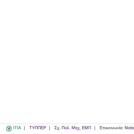
ITIA
ΤΥΠΠΕΡ
Σχ. Πολ. Μηχ. ΕΜΠ
Επικοινωνία:
filot