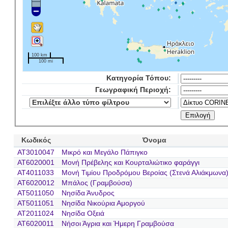
100 km
100 mi
Κατηγορία Τόπου:
Γεωγραφική Περιοχή:
Κωδικός
Όνομα
AT3010047
Μικρό και Μεγάλο Πάπιγκο
AT6020001
Μονή Πρέβελης και Κουρταλιώτικο φαράγγι
AT4011033
Μονή Τιμίου Προδρόμου Βεροίας (Στενά Αλιάκμωνα
AT6020012
Μπάλος (Γραμβούσα)
AT5011050
Νησίδα Άνυδρος
AT5011051
Νησίδα Νικούρια Αμοργού
AT2011024
Νησίδα Οξειά
AT6020011
Νήσοι Άγρια και Ήμερη Γραμβούσα