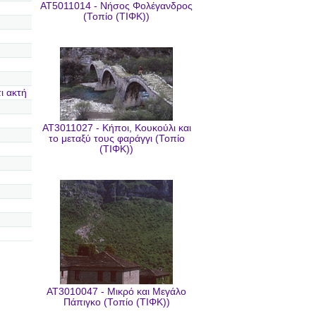
AT5011014 - Νήσος Φολέγανδρος
(Τοπίο (ΤΙΦΚ))
ι ακτή
AT3011027 - Κήποι, Κουκούλι και
το μεταξύ τους φαράγγι (Τοπίο
(ΤΙΦΚ))
AT3010047 - Μικρό και Μεγάλο
Πάπιγκο (Τοπίο (ΤΙΦΚ))