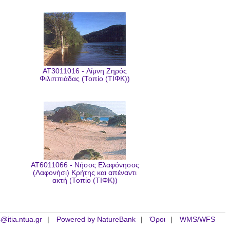
AT3011016 - Λίμνη Ζηρός
Φιλιππιάδας (Τοπίο (ΤΙΦΚ))
AT6011066 - Νήσος Ελαφόνησος
(Λαφονήσι) Κρήτης και απέναντι
ακτή (Τοπίο (ΤΙΦΚ))
is@itia.ntua.gr
Powered by NatureBank
Όροι
WMS/WFS