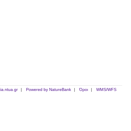
tia.ntua.gr
Powered by NatureBank
Όροι
WMS/WFS