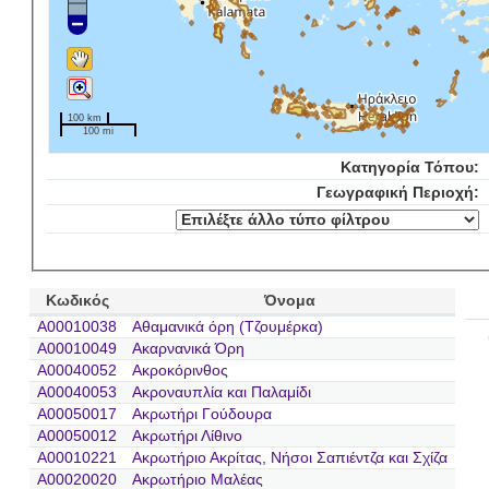
100 km
100 mi
Κατηγορία Τόπου:
Γεωγραφική Περιοχή:
Κωδικός
Όνομα
A00010038
Αθαμανικά όρη (Τζουμέρκα)
A00010049
Ακαρνανικά Όρη
A00040052
Ακροκόρινθος
A00040053
Ακροναυπλία και Παλαμίδι
A00050017
Ακρωτήρι Γούδουρα
A00050012
Ακρωτήρι Λίθινο
A00010221
Ακρωτήριο Ακρίτας, Νήσοι Σαπιέντζα και Σχίζα
A00020020
Ακρωτήριο Μαλέας