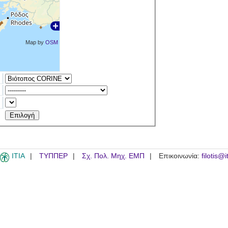
Map by
OSM
ITIA
ΤΥΠΠΕΡ
Σχ. Πολ. Μηχ. ΕΜΠ
Επικοινωνία:
filotis@i